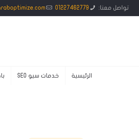
تواصل معنا:
01227462779
araboptimize.com
الرئيسية
خدمات سيو SEO
با