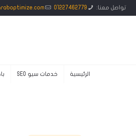
تواصل معنا:
01227462779
araboptimize.com
الرئيسية
خدمات سيو SEO
با