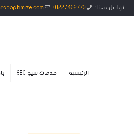
تواصل معنا:
01227462779
araboptimize.com
الرئيسية
خدمات سيو SEO
با