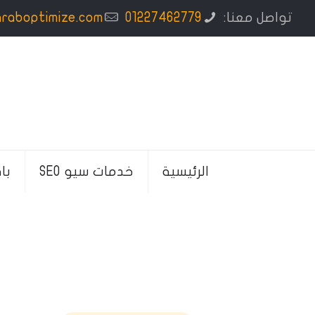
تواصل معنا:
01227462779
araboptimize.com
الرئيسية
خدمات سيو SEO
با