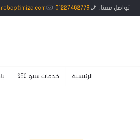
تواصل معنا:
01227462779
araboptimize.com
الرئيسية
خدمات سيو SEO
با