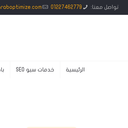
تواصل معنا:
01227462779
araboptimize.com
الرئيسية
خدمات سيو SEO
با