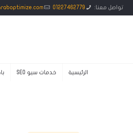
تواصل معنا:
01227462779
araboptimize.com
الرئيسية
خدمات سيو SEO
با