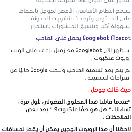
العثور على عنوان URL المترجم للمدونة
يسمح النظام الأساسي الأفضل لجوجل بالحفاظ
على المحتوى وترجمة منشورات المدونة
بسهولة أكبر وتنسيق المنشورات باستمرار
Googlebot Mascot يحصل على الصاحب
سيظهر الآن Googlebot مع زميل يزحف على الويب –
روبوت عنكبوت ,
لم يتم بعد تسمية الصاحب وتبحث Google حاليًا عن
اقتراحات لتسميته ,
حيث قالت جوجل :
“عندما قابلنا هذا المخلوق الفضولي لأول مرة ،
تساءلنا ،” هل هو حقًا عنكبوت؟ ” بعد بعض
الملاحظات ،
لاحظنا أن هذا الروبوت الهجين يمكن أن يقفز لمسافات