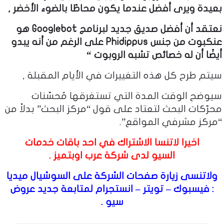
بعيدة ويرى أفضل عندما يكون محاطًا بالضوء الأخضر ,
نعتقد أن أفضل صديق جديد لبرنامج Googlebot هو
عنكبوت من جنس Phidippus على الرغم من أنه يبدو
أيضًا أن له خصائص تشبه الروبوت “
سيتم طرح كل هذه التغييرات في الأيام المقبلة ,
سيوضح الوقت المدة التي تستغرقها مُحسّنات
محرّكات البحث لتعتاد على قول “مركز البحث” بدلاً من
“مركز مشرفي المواقع”.
اخيرا لاتنسا الاشتراك في احد باقات
خدمات
السيو
لدى شركة عرب اوبتميز .
ولاتنسى زيارة صفحات الشركة على السوشيال ميديا
:
فيسبوك
–
تويتر
–
انستجرام
لمتابعة جديد عروض
سيو .