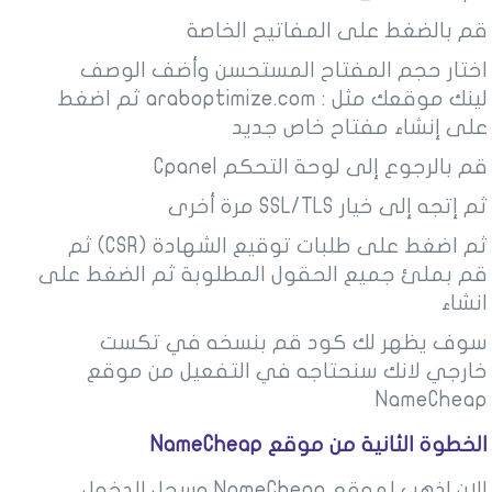
قم بالضغط على
المفاتيح الخاصة
اختار حجم المفتاح
المستحسن وأضف
الوصف
لينك موقعك مثل : araboptimize.com
ثم اضغط
على
إنشاء
مفتاح خاص جديد
قم بالرجوع إلى لوحة التحكم Cpanel
ثم إتجه إلى خيار SSL/TLS مرة أخرى
ثم اضغط على طلبات توقيع الشهادة (CSR) ثم
قم بملئ جميع الحقول المطلوبة ثم الضغط على
انشاء
سوف يظهر لك كود قم بنسخه في تكست
خارجي لانك سنحتاجه في التفعيل من موقع
NameCheap
الخطوة الثانية من موقع NameCheap
الان اذهب لموقع NameCheap وسجل الدخول