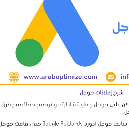
شرح إعلانات جوجل
 جوجل Google Ads انشاء اعلان على جوجل و طريقة ادارته و توضيح خصائصه وطر
 ,
كانت إعلانات جوجل Google Ads تسمى سابقا جوجل ادورد ogle AdWords