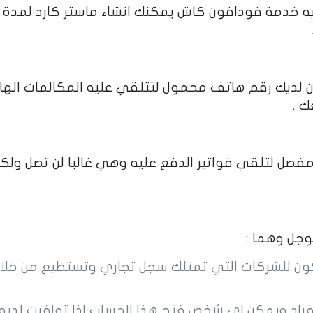
ه خدمة فودافون كاش يمكنك انشاء ماستر كارد لمدة 
 لديك رقم هاتف محمول لتتلقي عليه المكالمات الها
ك .
فصل لتلقي فواتير الدفع عليه وهي غالبا لن تصل ولكن
جل وهما :
ون للشركات التي تمتلك سجل تجاري وتستطيع من خلال
فراد ويمكن اي شخص فتح هذا الحساب اذا توافرت لديه