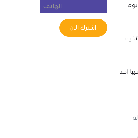
يوم
تفيه
ها احد
ه