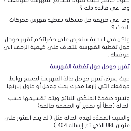
دعونا نوضح كيف تقوم بتسريع الفهرسة لموقعك ؟
وما هي فائدة ذلك ؟
وما هي طريقة حل مشكلة تغطية فهرس محركات
البحث ؟
ولكن في البداية سنعرض على حضراتكم تقرير جوجل
حول تغطية الفهرسة للتعرف على كيفية الزحف الى
موقعك .
تقرير جوجل حول تغطية الفهرسة
حيث يعرض تقرير جوجل حالة الفهرسة لجميع روابط
موقعك التي زارها محرك بحث جوجل أو حاول زيارتها
وتسرِد صفحة الملخّص النتائج ويتم تقسيمها حسب
الحالة (خطأ أو تحذير أو الصفحة صالحة)
والسبب المحدَّد لهذه الحالة مثل ( لم يتم العثور على
عنوان URL الذي تم إرساله 404 )