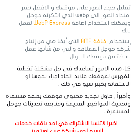
تقليل حجم الصور على موقعك و الافضل تغير
امتداد الصور الى webp الذي ابتكرته جوجل
ويمكنك استخدام اضافة
WebP Express
لعمل
ذلك
إستخدام
اضافة AMP
التي أيضا هي من إنتاج
شركة جوجل العملاقة والتي من شأنها عمل
نسخة من موقعك للجوال
كل هذه الامور تساعدك في حل مشكلة تغطية
الفهرس لموقعك فلابد اتخاذ اجراء نحوها او
الاستعانه بخبير سيو في ذلك ,
وأخيراً , حاول تجديد محتوى موقعك بصفه مستمرة
وتحديث المواضيع القديمة ومتابعة تحديثات جوجل
المستمرة .
اخيرا لاتنسا الاشتراك في احد باقات
خدمات
السيو
لدى شركة عرب اوبتميز .