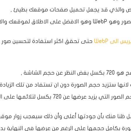
خاص والذي قد يجعل تحميل صفحات موقعك بطيئ ,
وقد طرحت جوجل جيل جديد من انواع الصور وهو WebP وهو الافضل على الاطلاق لموقعك 
 الى WebP
حتى تحقق اكثر استفادة لتحسين صور
م الشاشة ,
انها ستزيد حجم الصورة دون ان تستفاد من تلك الزيادة 
وفي الاخير سيقوم المتصفح بتغيير حجم الصور التي يزيد عرضها عن 720 بكسل