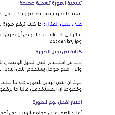
تسمية الصورة تسمية صحيحة
فعندما تقوم بتسمية صورة لابد وان يك
على سبيل المثال :
اذا كنت ترفع صورة لادخال 
فالاولى لك والمحبب لجوجل أن يكون اس
dataentry.jpg
كتابة نص بديل للصورة
لابد من استخدم النص البديل الوصفي لل
,
حيث ان النص البديل للصورة هو ما يصف
وخصوصا ان المستخدمين غالبا ما يرفعو
.
اختيار افضل نوع للصورة
أغلب الصور على مواقع الويب هي أحد النوعين G