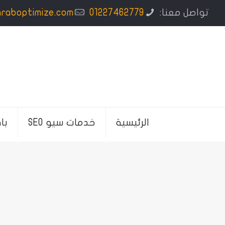
تواصل معنا:
01227462779
araboptimize.com
الرئيسية
خدمات سيو SEO
با